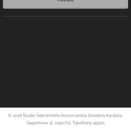
© 2018 Štúdio Súkromného konzervatória Dezidera Kardoša,
Gagarinova ul. 2490/13, Topoľčany 95501