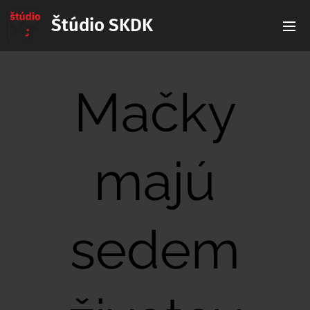
Štúdio SKDK
Mačky
majú
sedem