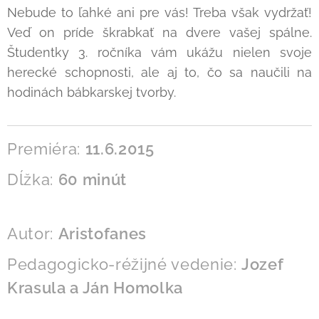
Nebude to ľahké ani pre vás! Treba však vydržať!
Veď on príde škrabkať na dvere vašej spálne.
Študentky 3. ročníka vám ukážu nielen svoje
herecké schopnosti, ale aj to, čo sa naučili na
hodinách bábkarskej tvorby.
Premiéra:
11.6.2015
Dĺžka:
60 minút
Autor:
Aristofanes
Pedagogicko-réžijné vedenie:
Jozef
Krasula a Ján Homolka