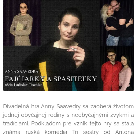
Divadelná hra Anny Saavedry sa zaoberá životom
jednej obyčajnej rodiny s neobyčajnými zvykmi a
tradíciami. Podkladom pre vznik tejto hry sa stala
známa ruská komédia Tri sestry od Antona