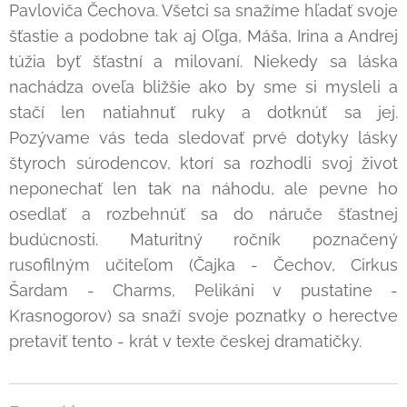
Pavloviča Čechova. Všetci sa snažíme hľadať svoje
šťastie a podobne tak aj Oľga, Máša, Irina a Andrej
túžia byť šťastní a milovaní. Niekedy sa láska
nachádza oveľa bližšie ako by sme si mysleli a
stačí len natiahnuť ruky a dotknúť sa jej.
Pozývame vás teda sledovať prvé dotyky lásky
štyroch súrodencov, ktorí sa rozhodli svoj život
neponechať len tak na náhodu, ale pevne ho
osedlať a rozbehnúť sa do náruče šťastnej
budúcnosti. Maturitný ročník poznačený
rusofilným učiteľom (Čajka - Čechov, Cirkus
Šardam - Charms, Pelikáni v pustatine -
Krasnogorov) sa snaží svoje poznatky o herectve
pretaviť tento - krát v texte českej dramatičky.