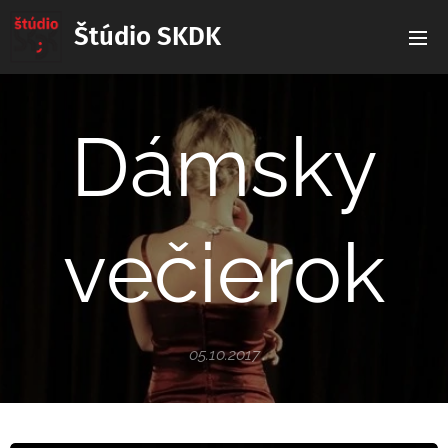
Štúdio SKDK
Dámsky
večierok
05.10.2017