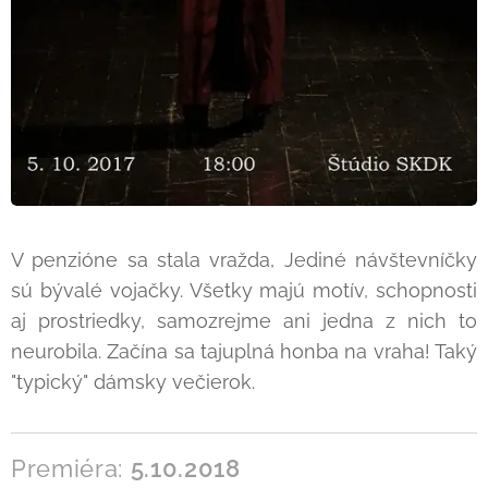
V penzióne sa stala vražda, Jediné návštevníčky
sú bývalé vojačky. Všetky majú motív, schopnosti
aj prostriedky, samozrejme ani jedna z nich to
neurobila. Začína sa tajuplná honba na vraha! Taký
"typický" dámsky večierok.
Premiéra:
5.10.2018